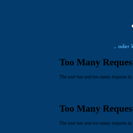
... ode