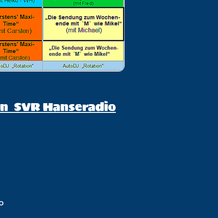
on SVR Hanseradio
"
o