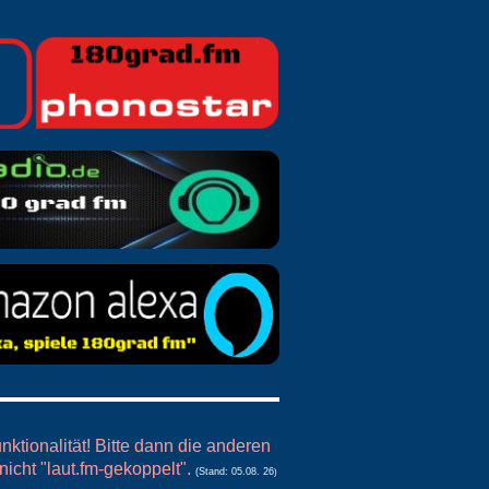
ktionalität! Bitte dann die anderen
icht "laut.fm-gekoppelt".
(Stand: 05.08. 26
)