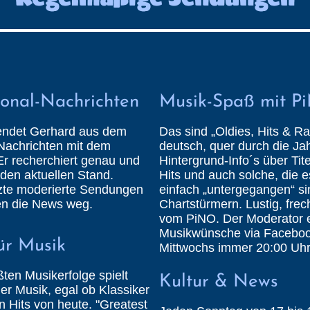
onal-Nachrichten
Musik-Spaß mit P
 sendet Gerhard aus dem
Das sind „Oldies, Hits & Rar
Nachrichten mit dem
deutsch, quer durch die Jah
r recherchiert genau und
Hintergrund-Info´s über Tit
 den aktuellen Stand.
Hits und auch solche, die 
etzte moderierte Sendungen
einfach „untergegangen“ s
len die News weg.
Chartstürmern. Lustig, frech
vom PiNO. Der Moderator er
Musikwünsche via Faceboo
für Musik
Mittwochs immer 20:00 Uhr
ßten Musikerfolge spielt
Kultur & News
er Musik, egal ob Klassiker
n Hits von heute. "Greatest